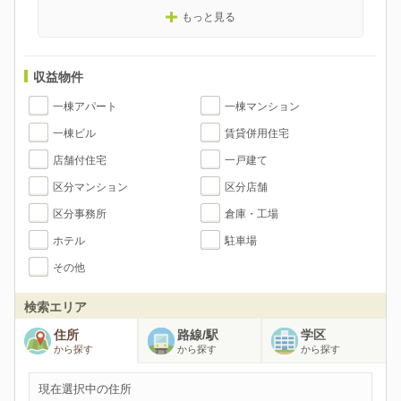
もっと見る
収益物件
一棟アパート
一棟マンション
一棟ビル
賃貸併用住宅
店舗付住宅
一戸建て
区分マンション
区分店舗
区分事務所
倉庫・工場
ホテル
駐車場
その他
検索エリア
住所
路線/駅
学区
から探す
から探す
から探す
現在選択中の住所