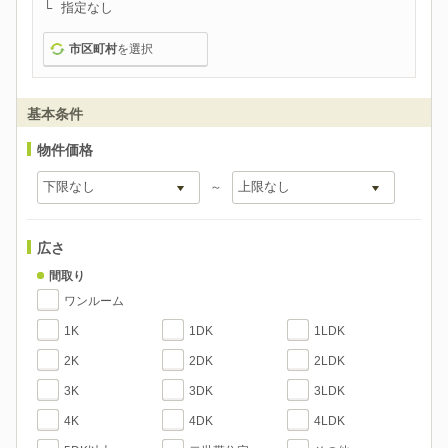
指定なし
市区町村
を選択
基本条件
物件価格
～
広さ
間取り
ワンルーム
1K
1DK
1LDK
2K
2DK
2LDK
3K
3DK
3LDK
4K
4DK
4LDK