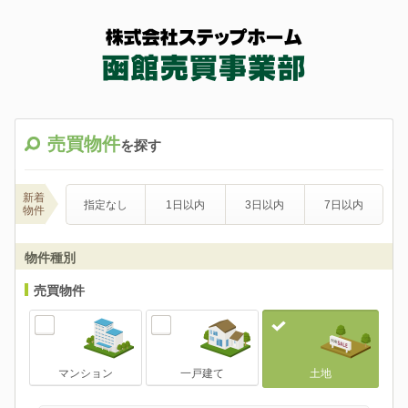
売買物件
を探す
新着
指定なし
1日以内
3日以内
7日以内
物件
物件種別
売買物件
マンション
一戸建て
土地