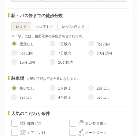
駅・バス停までの徒歩分数
駅まで
バス停まで
駅･バス停まで
※「駅」には、路面電車の停留所も含まれます。
指定なし
1分以内
3分以内
5分以内
7分以内
10分以内
15分以内
20分以内
駐車場
※契約可能な空き台数になります。
指定なし
1台以上
2台以上
3台以上
4台以上
5台以上
人気のこだわり条件
都市ガス
追い焚き風呂
エアコン付
オートロック