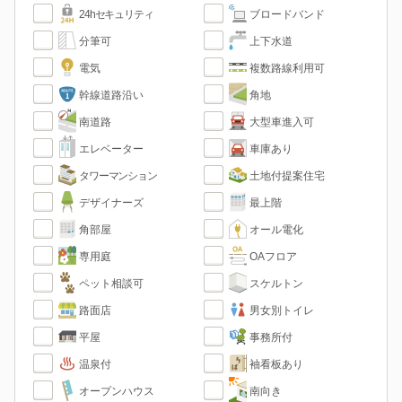
24hセキュリティ
ブロードバンド
分筆可
上下水道
電気
複数路線利用可
幹線道路沿い
角地
南道路
大型車進入可
エレベーター
車庫あり
タワーマンション
土地付提案住宅
デザイナーズ
最上階
角部屋
オール電化
専用庭
OAフロア
ペット相談可
スケルトン
路面店
男女別トイレ
平屋
事務所付
温泉付
袖看板あり
オープンハウス
南向き