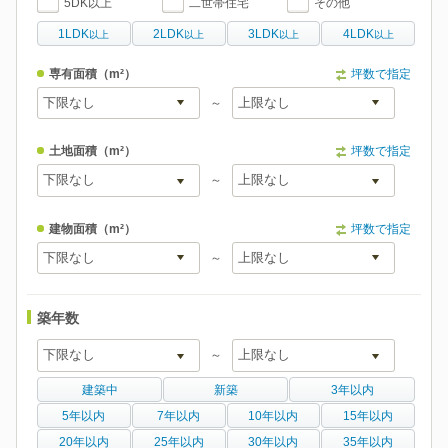
5DK以上
二世帯住宅
その他
1LDK
2LDK
3LDK
4LDK
以上
以上
以上
以上
専有面積
（m²）
坪数で指定
～
土地面積
（m²）
坪数で指定
～
建物面積
（m²）
坪数で指定
～
築年数
～
建築中
新築
3年以内
5年以内
7年以内
10年以内
15年以内
20年以内
25年以内
30年以内
35年以内