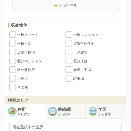
もっと見る
収益物件
一棟アパート
一棟マンション
一棟ビル
賃貸併用住宅
店舗付住宅
一戸建て
区分マンション
区分店舗
区分事務所
倉庫・工場
ホテル
駐車場
その他
検索エリア
住所
路線/駅
学区
から探す
から探す
から探す
現在選択中の住所