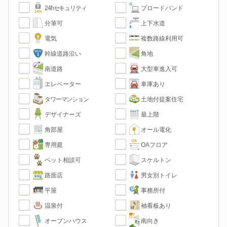
24hセキュリティ
ブロードバンド
分筆可
上下水道
電気
複数路線利用可
幹線道路沿い
角地
南道路
大型車進入可
エレベーター
車庫あり
タワーマンション
土地付提案住宅
デザイナーズ
最上階
角部屋
オール電化
専用庭
OAフロア
ペット相談可
スケルトン
路面店
男女別トイレ
平屋
事務所付
温泉付
袖看板あり
オープンハウス
南向き