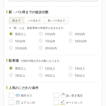
駅・バス停までの徒歩分数
駅まで
バス停まで
駅･バス停まで
※「駅」には、路面電車の停留所も含まれます。
指定なし
1分以内
3分以内
5分以内
7分以内
10分以内
15分以内
20分以内
駐車場
※契約可能な空き台数になります。
指定なし
1台以上
2台以上
3台以上
4台以上
5台以上
人気のこだわり条件
都市ガス
追い焚き風呂
エアコン付
オートロック