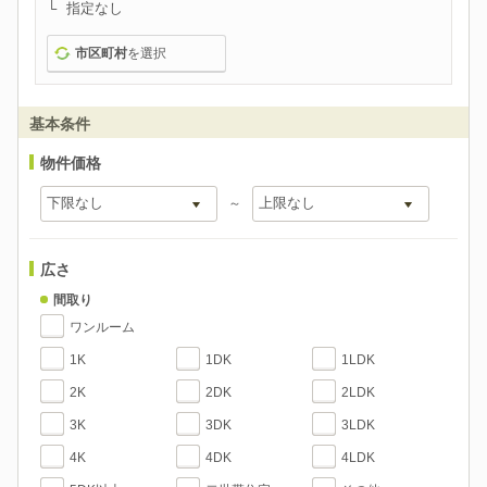
指定なし
市区町村
を選択
基本条件
物件価格
～
広さ
間取り
ワンルーム
1K
1DK
1LDK
2K
2DK
2LDK
3K
3DK
3LDK
4K
4DK
4LDK