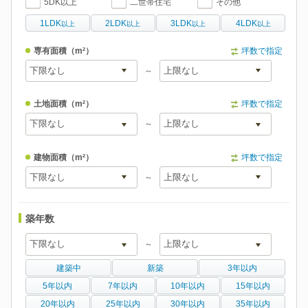
5DK以上
二世帯住宅
その他
1LDK
2LDK
3LDK
4LDK
以上
以上
以上
以上
専有面積
（m²）
坪数で指定
～
土地面積
（m²）
坪数で指定
～
建物面積
（m²）
坪数で指定
～
築年数
～
建築中
新築
3年以内
5年以内
7年以内
10年以内
15年以内
20年以内
25年以内
30年以内
35年以内