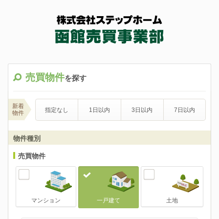
売買物件
を探す
新着
指定なし
1日以内
3日以内
7日以内
物件
物件種別
売買物件
マンション
一戸建て
土地