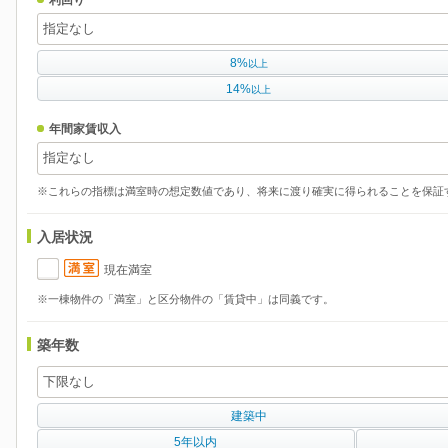
8%
以上
14%
以上
年間家賃収入
※これらの指標は満室時の想定数値であり、将来に渡り確実に得られることを保証
入居状況
現在満室
※一棟物件の「満室」と区分物件の「賃貸中」は同義です。
築年数
建築中
5年以内