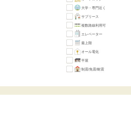
大学・専門近く
サブリース
複数路線利用可
エレベーター
最上階
オール電化
平屋
制震/免震/耐震