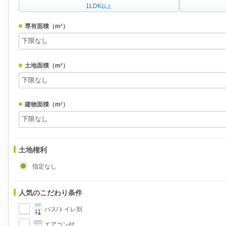
1LDK
以上
専有面積
（m²）
土地面積
（m²）
建物面積
（m²）
土地権利
指定なし
人気のこだわり条件
バス/トイレ別
エアコン付