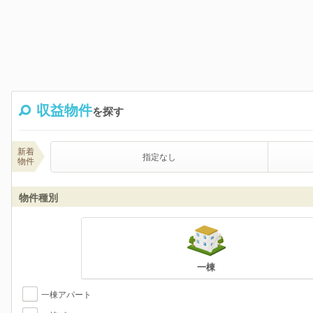
収益物件
を探す
新着
指定なし
物件
物件種別
一棟
一棟アパート