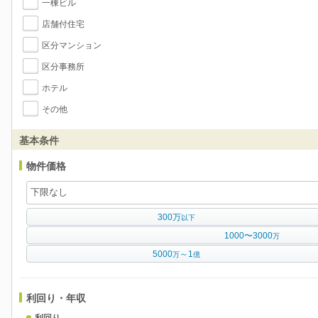
一棟ビル
店舗付住宅
区分マンション
区分事務所
ホテル
その他
基本条件
物件価格
300万
以下
1000〜3000
万
5000
～1
万
億
利回り・年収
利回り