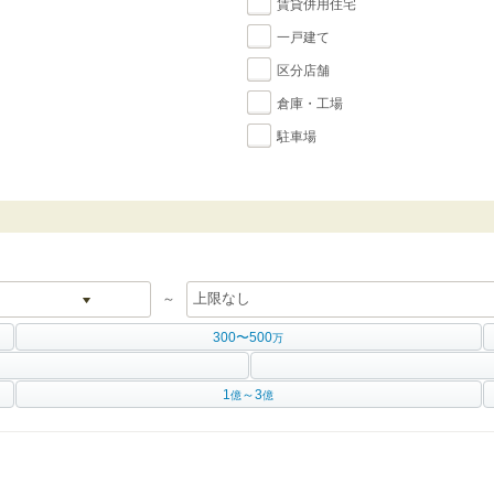
賃貸併用住宅
一戸建て
区分店舗
倉庫・工場
駐車場
～
300〜500
万
1
～3
億
億