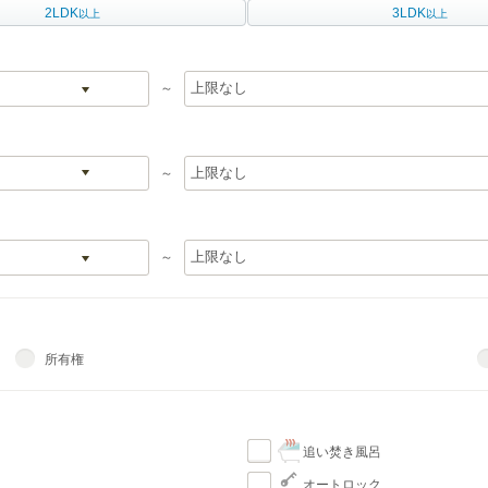
2LDK
3LDK
以上
以上
～
～
～
所有権
追い焚き風呂
オートロック