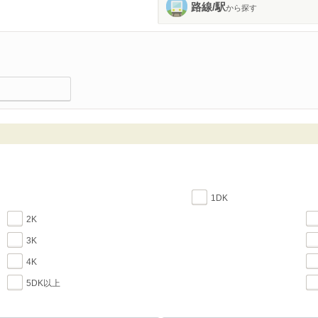
路線/駅
から探す
1DK
2K
3K
4K
5DK以上