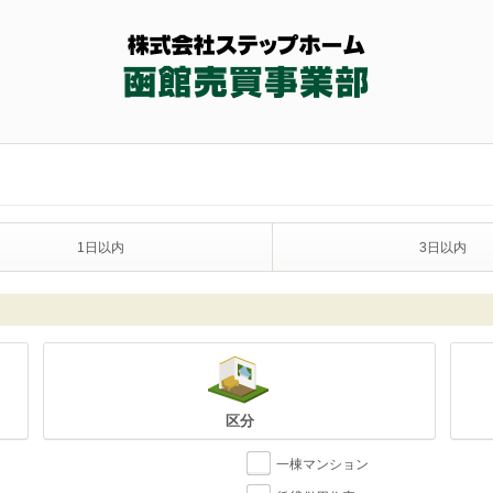
1日以内
3日以内
区分
一棟マンション